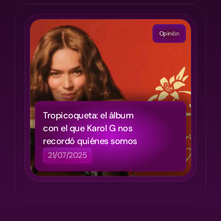
Load More
Opinión
Tropicoqueta: el álbum 
con el que Karol G nos 
recordó quiénes somos
21/07/2025