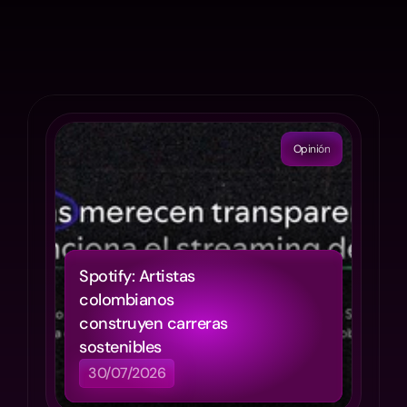
Lo
que
está
pasando
Entrevistas
y
columnas
de
opinión
de
nuestros
colaboradores.
Opinión
Spotify: Artistas 
colombianos 
construyen carreras 
sostenibles
30/07/2026