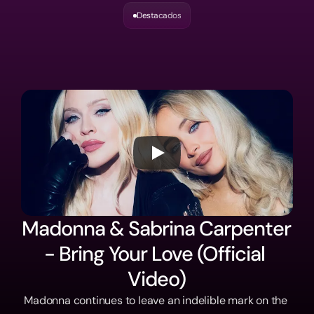
Load More
Destacados
Video
musical
de
la
semana
Madonna & Sabrina Carpenter 
- Bring Your Love (Official 
Video)
Madonna continues to leave an indelible mark on the 