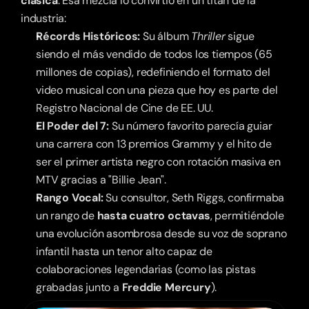
clásica
. Esa mezcla lo convirtió en un titán de la 
industria:
Récords Históricos:
 Su álbum 
Thriller
 sigue 
siendo el más vendido de todos los tiempos (65 
millones de copias), redefiniendo el formato del 
video musical con una pieza que hoy es parte del 
Registro Nacional de Cine de EE. UU.
El Poder del 7:
 Su número favorito parecía guiar 
una carrera con 13 premios Grammy y el hito de 
ser el primer artista negro con rotación masiva en 
MTV gracias a "Billie Jean".
Rango Vocal:
 Su consultor, Seth Riggs, confirmaba 
un rango de 
hasta cuatro octavas
, permitiéndole 
una evolución asombrosa desde su voz de soprano 
infantil hasta un tenor alto capaz de 
colaboraciones legendarias (como las pistas 
grabadas junto a 
Freddie Mercury
).