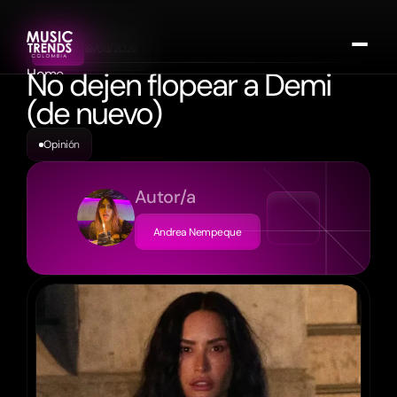
FECHA
19/08/2025
Home
No dejen flopear a Demi 
Calendario de eventos
(de nuevo)
Entrevista y opinión
Música
Opinión
Cine y Streaming
Autor/a
Sucribirse
Andrea Nempeque