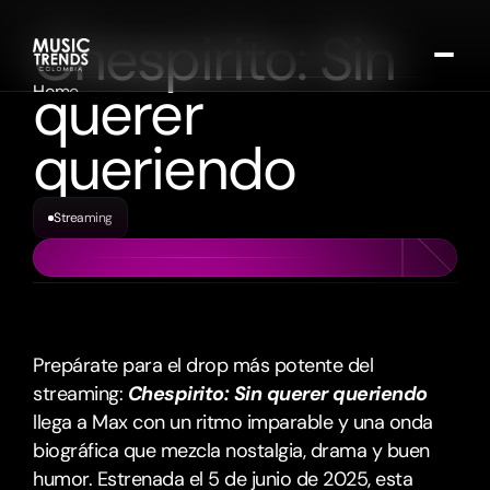
Chespirito: Sin 
querer 
Home
Calendario de eventos
queriendo
Entrevista y opinión
Música
Cine y Streaming
Streaming
Sucribirse
Prepárate para el drop más potente del 
streaming: 
Chespirito: Sin querer queriendo
llega a Max con un ritmo imparable y una onda 
biográfica que mezcla nostalgia, drama y buen 
humor. Estrenada el 5 de junio de 2025, esta 