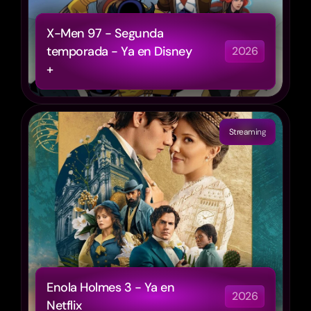
X-Men 97 - Segunda 
temporada - Ya en Disney 
2026
+
Streaming
Enola Holmes 3 - Ya en 
2026
Netflix