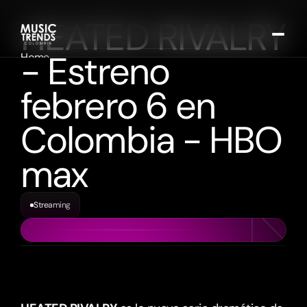
HEATED RIVALRY 
- Estreno 
Home
Calendario de eventos
febrero 6 en 
Entrevista y opinión
Música
Colombia - HBO 
Cine y Streaming
Sucribirse
max
Streaming