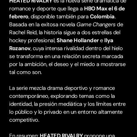
HEATED RIVALRY
 es la nueva serie dramática de 
romance y deporte que llega a 
HBO Max el 6 de 
febrero
, disponible también para 
Colombia
. 
Basada en la exitosa novela 
Game Changers
 de 
Rachel Reid, la historia sigue a dos estrellas del 
hockey profesional, 
Shane Hollander
 e 
Ilya 
Rozanov
, cuya intensa rivalidad dentro del hielo 
se transforma en una relación secreta marcada 
por la ambición, el deseo y el miedo a mostrarse 
tal como son.
La serie mezcla drama deportivo y romance 
contemporáneo, explorando temas como la 
identidad, la presión mediática y los límites entre 
lo público y lo privado en un entorno altamente 
competitivo.
En resumen: 
HEATED RIVALRY
 propone una 